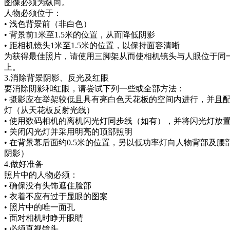
图像必须为纵向。
人物必须位于：
• 浅色背景前（非白色）
• 背景前1米至1.5米的位置，从而降低阴影
• 距相机镜头1米至1.5米的位置，以保持面容清晰
为获得最佳照片，请使用三脚架从而使相机镜头与人眼位于同
上。
3.消除背景阴影、反光及红眼
要消除阴影和红眼，请尝试下列一些或全部方法：
• 摄影应在举架较低且具有亮白色天花板的空间内进行，并且
灯（从天花板反射光线）
• 使用数码相机的离机闪光灯同步线（如有），并将闪光灯放
• 关闭闪光灯并采用明亮的顶部照明
• 在背景幕后面约0.5米的位置，另以低功率灯向人物背部及
阴影）
4.做好准备
照片中的人物必须：
• 确保没有头饰遮住脸部
• 衣着不应有过于显眼的图案
• 照片中的唯一面孔
• 面对相机时睁开眼睛
• 必须直视镜头