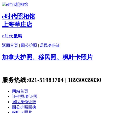
e时代照相馆
上海莘庄店
e 时代
数码
返回首页
|
因公护照
|
居民身份证
加拿大护照、移民照、枫叶卡照片
服务热线:021-51983704 | 18930039830
网站首页
证件照/签证照
居民身份证照
因公护照回执
枫叶卡照片